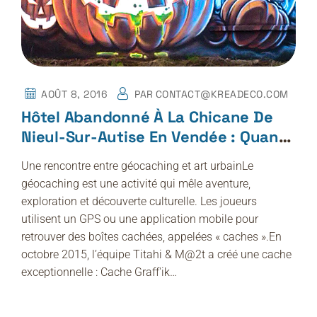
AOÛT 8, 2016
PAR
CONTACT@KREADECO.COM
Hôtel Abandonné À La Chicane De
Nieul-Sur-Autise En Vendée : Quand
Le Géocaching Met En Lumière L’art
Une rencontre entre géocaching et art urbainLe
Urbain De Kréadéco
géocaching est une activité qui mêle aventure,
exploration et découverte culturelle. Les joueurs
utilisent un GPS ou une application mobile pour
retrouver des boîtes cachées, appelées « caches ».En
octobre 2015, l’équipe Titahi & M@2t a créé une cache
exceptionnelle : Cache Graff'ik…