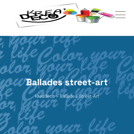
Skip
to
content
Ballades street-art
Kréadéco
>
Ballades Street-Art