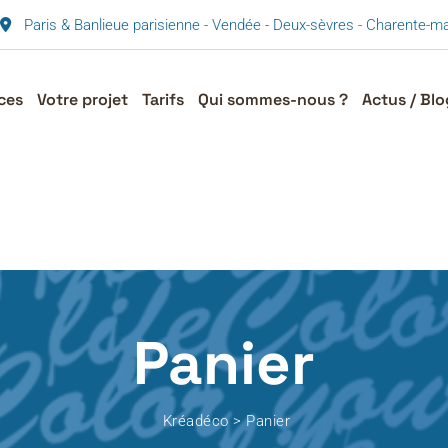
Paris & Banlieue parisienne - Vendée - Deux-sèvres - Charente-
ces
Votre projet
Tarifs
Qui sommes-nous ?
Actus / Blo
Panier
Kréadéco
>
Panier