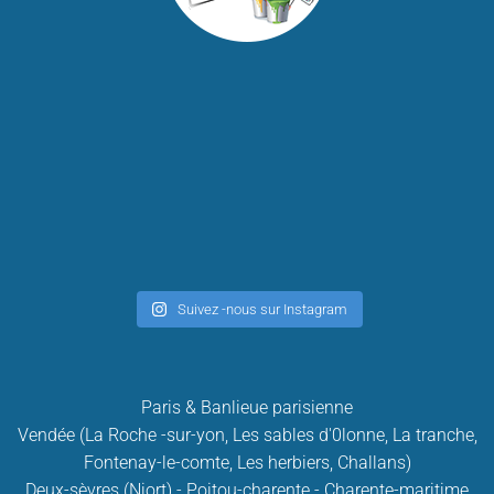
Suivez -nous sur Instagram
Paris & Banlieue parisienne
Vendée (La Roche -sur-yon, Les sables d'0lonne, La tranche,
Fontenay-le-comte, Les herbiers, Challans)
Deux-sèvres (Niort) - Poitou-charente - Charente-maritime