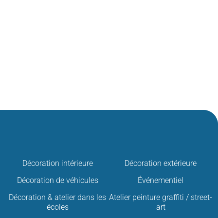
Décoration intérieure
Décoration extérieure
Décoration de véhicules
Événementiel
Décoration & atelier dans les
Atelier peinture graffiti / street-
écoles
art