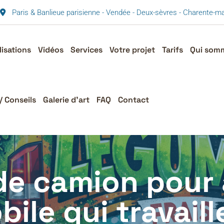
Paris & Banlieue parisienne - Vendée - Deux-sèvres - Charente-
lisations
Vidéos
Services
Votre projet
Tarifs
Qui som
/ Conseils
Galerie d’art
FAQ
Contact
de camion pour a
ile qui travaill