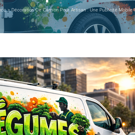
éco
>
Décoration De Camion Pour Artisan : Une Publicité Mobile Q