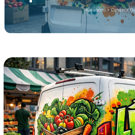
Kréadéco
>
Conseils D