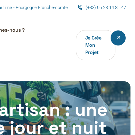
maritime - Bourgogne Franche-comté
(+33) 06.23.14.81.47
mes-nous ?
Je Crée
Mon
Projet
rtisan : une
e jour et nuit