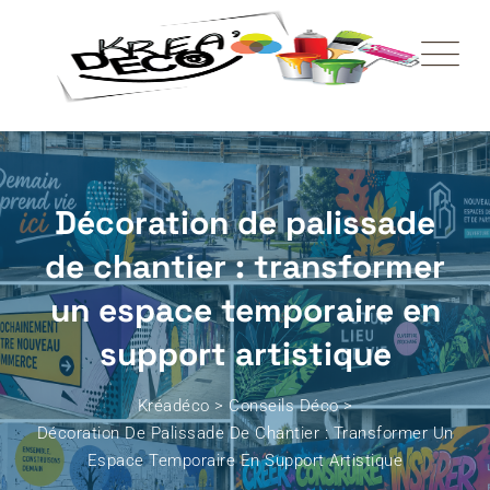
Décoration de palissade
de chantier : transformer
un espace temporaire en
support artistique
Kréadéco
>
Conseils Déco
>
Décoration De Palissade De Chantier : Transformer Un
Espace Temporaire En Support Artistique