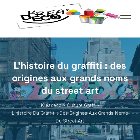
L’histoire du graffiti : des
origines aux grands noms
du street art
Kréadéco
>
Culture Graff
>
L’histoire Du Graffiti : Des Origines Aux Grands Noms
Du Street Art