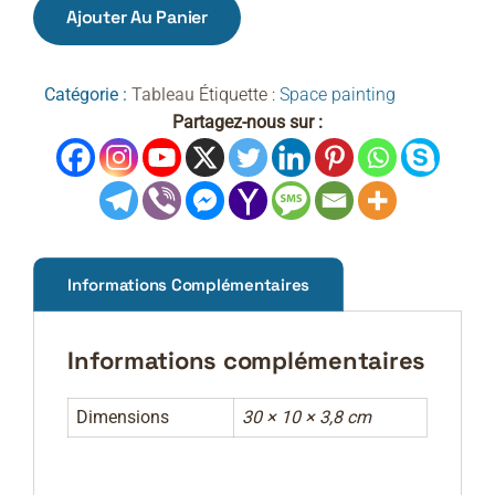
quantité
Ajouter Au Panier
de
Falling
star
Catégorie :
Tableau
Étiquette :
Space painting
triptique
Partagez-nous sur :
Informations Complémentaires
Informations complémentaires
Dimensions
30 × 10 × 3,8 cm