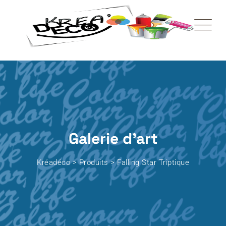
Skip
to
content
Galerie d'art
Kréadéco
>
Produits
>
Falling Star Triptique