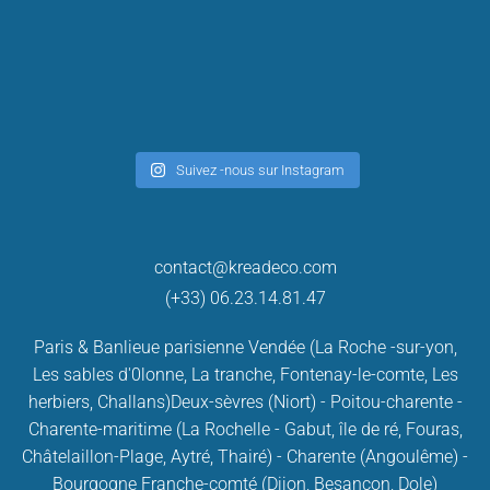
Suivez -nous sur Instagram
contact@kreadeco.com
(+33) 06.23.14.81.47
Paris & Banlieue parisienne
Vendée (La Roche -sur-yon,
Les sables d'0lonne, La tranche, Fontenay-le-comte, Les
herbiers, Challans)
Deux-sèvres (Niort) - Poitou-charente -
Charente-maritime (La Rochelle - Gabut, île de ré, Fouras,
Châtelaillon-Plage, Aytré, Thairé) - Charente (Angoulême) -
Bourgogne Franche-comté (Dijon, Besançon, Dole)