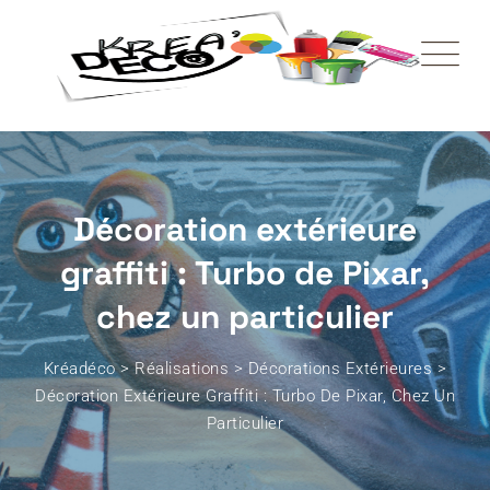
Décoration extérieure
graffiti : Turbo de Pixar,
chez un particulier
Kréadéco
>
Réalisations
>
Décorations Extérieures
>
Décoration Extérieure Graffiti : Turbo De Pixar, Chez Un
Particulier