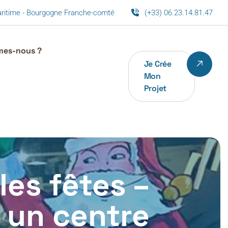
maritime - Bourgogne Franche-comté
(+33) 06.23.14.81.47
mes-nous ?
Je Crée
Mon
Projet
les fêtes –
s un centre