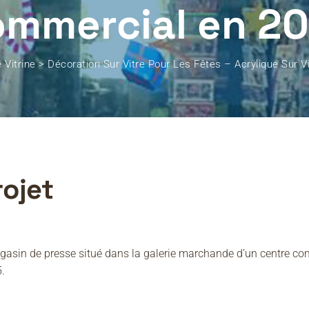
ommercial en 20
 Vitrine
>
Décoration Sur Vitre Pour Les Fêtes – Acrylique Sur 
rojet
magasin de presse situé dans la galerie marchande d’un centre co
.