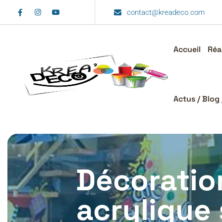
contact@kreadeco.com
Accueil
Réa
Actus / Blog 
Décoration
acrylique 