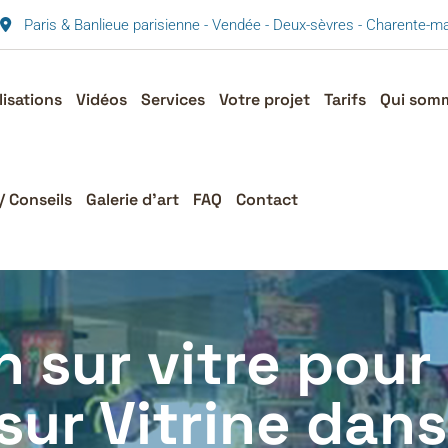
Paris & Banlieue parisienne - Vendée - Deux-sèvres - Charente-
lisations
Vidéos
Services
Votre projet
Tarifs
Qui som
/ Conseils
Galerie d’art
FAQ
Contact
 sur vitre pour 
sur Vitrine dan