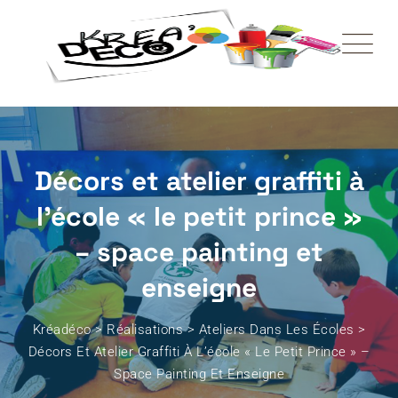
Décors et atelier graffiti à
l’école « le petit prince »
– space painting et
enseigne
Kréadéco
>
Réalisations
>
Ateliers Dans Les Écoles
>
Décors Et Atelier Graffiti À L’école « Le Petit Prince » –
Space Painting Et Enseigne