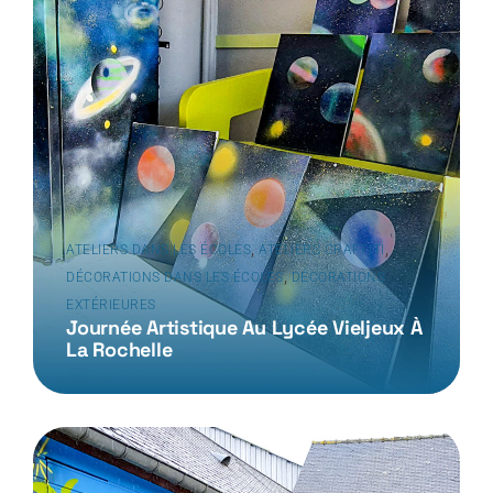
,
,
ATELIERS DANS LES ÉCOLES
ATELIERS GRAFFITI
,
DÉCORATIONS DANS LES ÉCOLES
DÉCORATIONS
EXTÉRIEURES
Journée Artistique Au Lycée Vieljeux À
La Rochelle