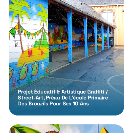
,
,
ATELIERS DANS LES ÉCOLES
ATELIERS GRAFFITI
DÉCORATIONS DANS LES ÉCOLES
Projet Éducatif & Artistique Graffiti /
Street-Art, Préau De L’école Primaire
Des Brouzils Pour Ses 10 Ans