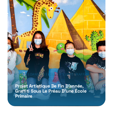
,
,
ATELIERS DANS LES ÉCOLES
ATELIERS GRAFFITI
DÉCORATIONS DANS LES ÉCOLES
Projet Artistique De Fin D’année,
Graffiti Sous Le Préau D’une École
Primaire