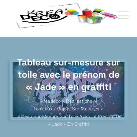
Tableau sur-mesure sur
toile avec le prénom de
« Jade » en graffiti
Kréadéco
>
Réalisations
>
Tableaux / Objets Sur-Mesures
>
Tableau Sur-Mesure Sur Toile Avec Le Prénom De
« Jade » En Graffiti