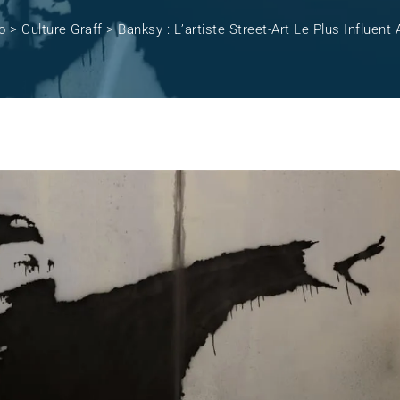
o
>
Culture Graff
>
Banksy : L’artiste Street-Art Le Plus Influen