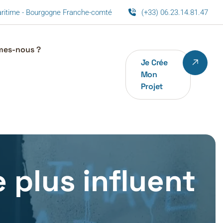
maritime - Bourgogne Franche-comté
(+33) 06.23.14.81.47
mes-nous ?
Je Crée
Mon
Projet
e plus influent