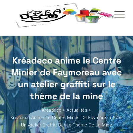
Kréadeco anime le Centre
Minier de Faymoreau avec
un atelier graffiti sur le
thème de la mine
Kréadéco
>
Actualités
>
Kréadeco Anime Le Centre Minier De Faymoreau Avec
Un Atelier Graffiti Sur Le Thème De La Mine