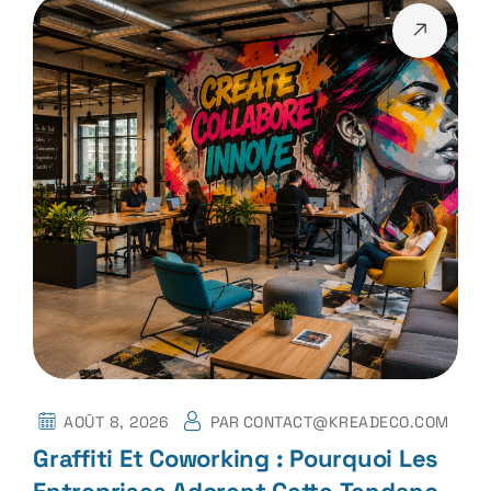
AOÛT 8, 2026
PAR
CONTACT@KREADECO.COM
Graffiti Et Coworking : Pourquoi Les
Entreprises Adorent Cette Tendance