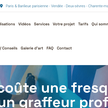
Paris & Banlieue parisienne - Vendée - Deux-sèvres - Charente-
lisations
Vidéos
Services
Votre projet
Tarifs
Qui som
/ Conseils
Galerie d’art
FAQ
Contact
coûte une fresq
 un graffeur pro