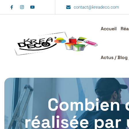
contact@kreadeco.com
Accueil
Réa
Actus / Blog 
Combien 
réalisée par