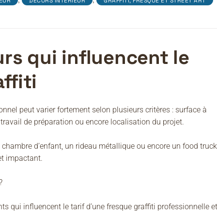
,
,
EUR
DÉCORS INTÉRIEUR
GRAFFITI, FRESQUE ET STREET ART
urs qui influencent le
ffiti
onnel peut varier fortement selon plusieurs critères : surface à
travail de préparation ou encore localisation du projet.
 chambre d’enfant, un rideau métallique ou encore un food truck
et impactant.
?
s qui influencent le tarif d’une fresque graffiti professionnelle e