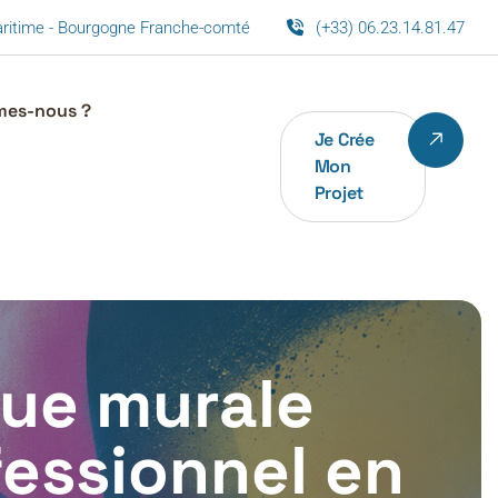
maritime - Bourgogne Franche-comté
(+33) 06.23.14.81.47
mes-nous ?
Je Crée
Mon
Projet
ue murale
fessionnel en