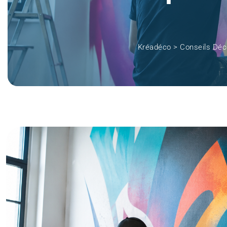
Kréadéco
>
Conseils Déc