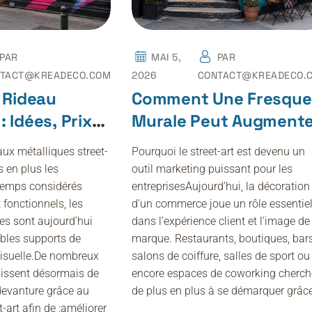
PAR
MAI 5,
PAR
TACT@KREADECO.COM
2026
CONTACT@KREADECO.
r Rideau
Comment Une Fresque
: Idées, Prix
Murale Peut Augmente
es Pour Votre
La Visibilité D’un
aux métalliques street-
Pourquoi le street-art est devenu un
Commerce
s en plus les
outil marketing puissant pour les
emps considérés
entreprisesAujourd’hui, la décoration
onctionnels, les
d’un commerce joue un rôle essentie
es sont aujourd’hui
dans l’expérience client et l’image de
bles supports de
marque. Restaurants, boutiques, bars
isuelle.De nombreux
salons de coiffure, salles de sport ou
issent désormais de
encore espaces de coworking cherch
devanture grâce au
de plus en plus à se démarquer grâc
et-art afin de :améliorer