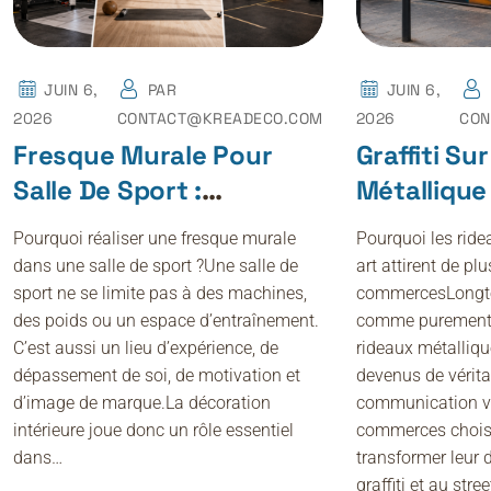
JUIN 6,
PAR
JUIN 6,
2026
CONTACT@KREADECO.COM
2026
CON
Fresque Murale Pour
Graffiti Su
Salle De Sport :
Métallique 
Motivation, Énergie Et
Et Avantag
Pourquoi réaliser une fresque murale
Pourquoi les ride
Identité Visuelle
Commerce
dans une salle de sport ?Une salle de
art attirent de plu
sport ne se limite pas à des machines,
commercesLongt
des poids ou un espace d’entraînement.
comme purement f
C’est aussi un lieu d’expérience, de
rideaux métalliqu
dépassement de soi, de motivation et
devenus de vérita
d’image de marque.La décoration
communication v
intérieure joue donc un rôle essentiel
commerces chois
dans…
transformer leur 
graffiti et au stre