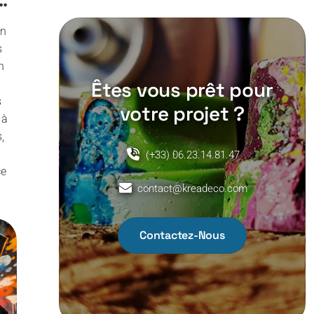
ue
r
un
s
n
Êtes vous prêt pour
s
votre projet ?
 à
,
(+33) 06.23.14.81.47
ce
contact@kreadeco.com
Contactez-Nous