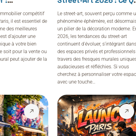
r :
Street-Art 2026 : Ce Q
r Un Bien En
Vous Devez Savoir Pou
mmobilier compétitif
Le street-art, souvent perçu comme 
D’exception
Vos Projets Déco
is, il est essentiel de
phénomène éphémère, est désormai
ne des meilleures
un pilier de la décoration moderne. E
 est d’ajouter une
2026, les tendances du street-art
ique à votre bien
continuent d'évoluer, s’intégrant dan
e soit pour la vente ou
des espaces privés et professionnels
mural peut ajouter de la
travers des fresques murales uniques
audacieuses et réfléchies. Si vous
cherchez à personnaliser votre espa
avec une touche…