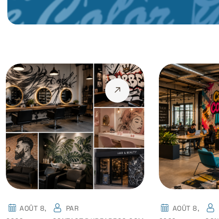
AOÛT 8,
PAR
AOÛT 8,