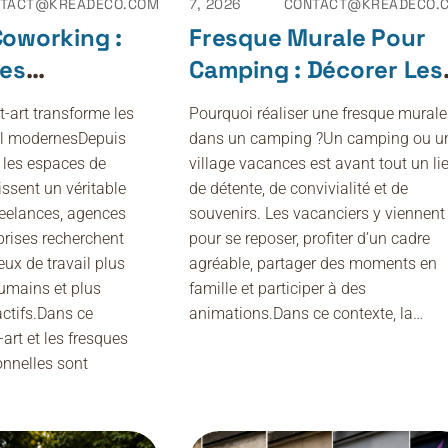
TACT@KREADECO.COM
7, 2026
CONTACT@KREADECO.
 Coworking :
Fresque Murale Pour
Les
Camping : Décorer Les
s Adorent
Espaces Communs Et
-art transforme les
Pourquoi réaliser une fresque murale
dance Déco
Animations Jeunesse
il modernesDepuis
dans un camping ?Un camping ou u
 les espaces de
village vacances est avant tout un li
ssent un véritable
de détente, de convivialité et de
freelances, agences
souvenirs. Les vacanciers y viennent
eprises recherchent
pour se reposer, profiter d’un cadre
eux de travail plus
agréable, partager des moments en
humains et plus
famille et participer à des
actifs.Dans ce
animations.Dans ce contexte, la…
-art et les fresques
onnelles sont