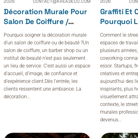
2026
CONTACT@KREADECO.COM
2026
CON
Décoration Murale Pour
Graffiti Et
Salon De Coiffure /
Pourquoi 
Beauté : Créer Un
Entreprise
Pourquoi soigner la décoration murale
Comment le street
Espace Unique, Moderne
Cette Ten
d’un salon de coiffure ou de beauté ?Un
espaces de trava
Et Mémorable
salon de coiffure, un barber shop ou un
plusieurs années,
institut de beauté n’est pas seulement
coworking connai
un lieu de service. C’est aussi un espace
essor. Startups, 
d’accueil, d’image, de confiance et
créatives et entr
d’expérience client.Dès l’entrée, les
aujourd’hui des li
clients ressentent une ambiance. La
inspirants, plus 
décoration…
visuellement attr
contexte, le street
murales professi
devenus…