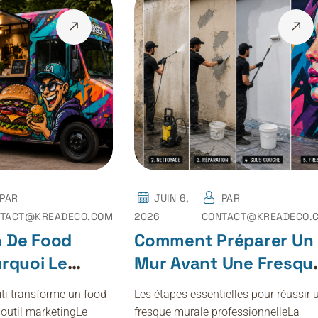
PAR
JUIN 6,
PAR
TACT@KREADECO.COM
2026
CONTACT@KREADECO.
n De Food
Comment Préparer Un
urquoi Le
Mur Avant Une Fresqu
Attire Les
Graffiti ?
ti transforme un food
Les étapes essentielles pour réussir 
 outil marketingLe
fresque murale professionnelleLa