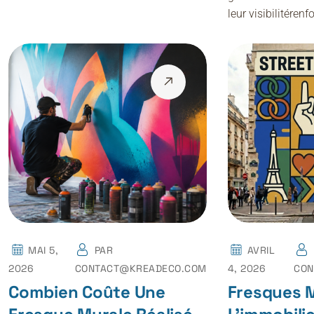
leur visibilitéren
MAI 5,
PAR
AVRIL
2026
CONTACT@KREADECO.COM
4, 2026
CON
Combien Coûte Une
Fresques 