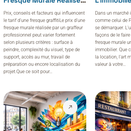
Fresque Murale Réalisée
L’immobilie
Par Un Graffeur
Transforme
Prix, conseils et facteurs qui influencent
Dans un marché i
Professionnel En 2026 ?
Un Espace 
le tarif d’une fresque graffitiLe prix d’une
comme celui de Par
fresque murale réalisée par un graffeur
se démarquer. L'u
professionnel peut varier fortement
façons de le faire
selon plusieurs critères : surface à
fresque murale un
peindre, complexité du visuel, type de
immobilier. Que c
support, accès au mur, travail de
la location, l'art 
préparation ou encore localisation du
valeur à votre…
projet.Que ce soit pour…