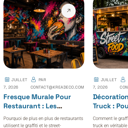
JUILLET
PAR
JUILLET
7, 2026
CONTACT@KREADECO.COM
7, 2026
CON
Fresque Murale Pour
Décoratio
Restaurant : Les
Truck : Po
Tendances Déco Street-
Street-Art 
Pourquoi de plus en plus de restaurants
Comment le graffi
Art En 2026
Clients
utilisent le graffiti et le street-
truck en véritable