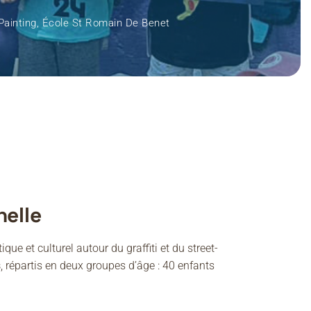
 Painting, École St Romain De Benet
helle
ique et culturel autour du graffiti et du street-
s
, répartis en deux groupes d’âge : 40 enfants