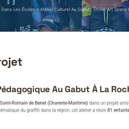
s Dans Les Écoles
>
Atelier Culturel Au Gabut : Street-Art Space
rojet
t Pédagogique Au Gabut À La Roc
Saint-Romain de Benet (Charente-Maritime)
dans un projet artist
lématique du graffiti dans la région, cet atelier a réuni
81 enfant