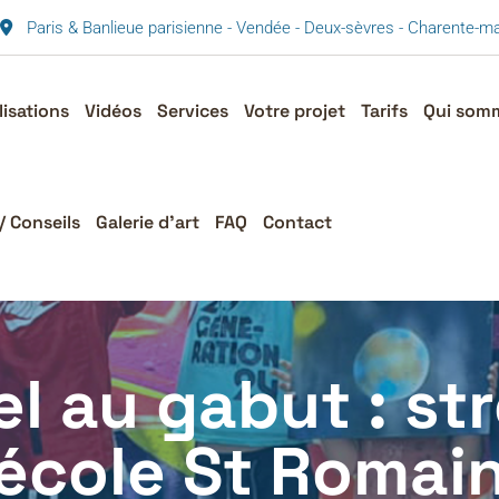
Paris & Banlieue parisienne - Vendée - Deux-sèvres - Charente-
lisations
Vidéos
Services
Votre projet
Tarifs
Qui som
/ Conseils
Galerie d’art
FAQ
Contact
rel au gabut : st
 école St Romai